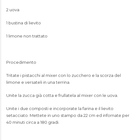
2 uova
1 bustina di lievito
1 limone non trattato
Procedimento
Tritate i pistacchi al mixer con lo zucchero e la scorza del
limone e versateli in una terrina.
Unite la zucca già cotta e frullatela al mixer con le uova.
Unite i due composti e incorporate la farina e il lievito
setacciato. Mettete in uno stampo da 22 cm ed infornate per
40 minuti circa a 180 gradi.