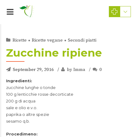
Ricette
Ricette vegane
Secondi piatti
Zucchine ripiene
September 29, 2016
by Imma
0
Ingredienti:
zucchine lunghe o tonde
100 g lenticchie rosse decorticate
200 g di acqua
sale e olio e.v.o.
paprika o altre spezie
sesamo q.b.
Procedimeno: