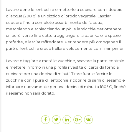
Lavare bene le lenticchie e metterle a cucinare con il doppio
di acqua (200 g) e un pizzico di brodo vegetale. Lasciar
cuocere fino a completo assorbimento dell’acqua,
mescolando e schiacciando un pò le lenticchie per ottenere
un purè; verso fine cottura aggiungere la paprika o le spezie
preferite, e lasciar raffreddare. Per rendere più omogeneo il
purè di lenticchie si può frullare velocemente con il minipimer.
Lavare e tagliare a metà le zucchine, scavare la parte centrale
e mettere in forno in una pirofila rivestita di carta da forno a
cucinare per una decina di minuti. Tirare fuori e farcire le
zucchine con il purè di lenticchie, ricoprire di semi di sesamo e
infornare nuovamente per una decina di minuti a 180° C, finchè
il sesamo non sarà dorato.